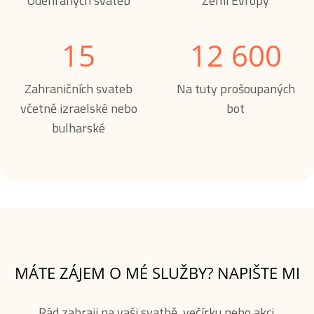
Odehraných svateb
Zemí Evropy
15
12 600
Zahraničních svateb
Na tuty prošoupaných
včetně izraelské nebo
bot
bulharské
MÁTE ZÁJEM O MÉ SLUŽBY? NAPIŠTE MI
Rád zahraji na vaši svatbě, večírku nebo akci.