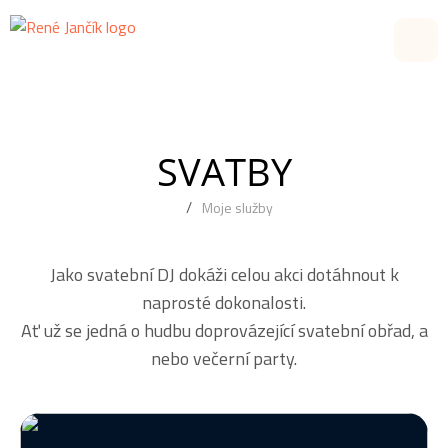
O mně
Moje služby
SVATBY
Reference
Moje služby
Atmosféra
Jako svatební DJ dokáži celou akci dotáhnout k
Kontakt
naprosté dokonalosti.
Ať už se jedná o hudbu doprovázející svatební obřad, a
Objednat
nebo večerní party.