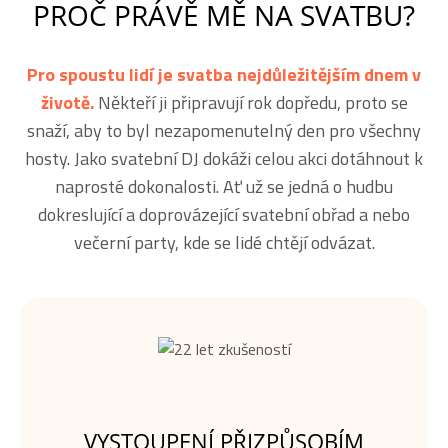
PROČ PRÁVĚ MĚ NA SVATBU?
Pro spoustu lidí je svatba nejdůležitějším dnem v
životě.
Někteří ji připravují rok dopředu, proto se
snaží, aby to byl nezapomenutelný den pro všechny
hosty. Jako svatební DJ dokáži celou akci dotáhnout k
naprosté dokonalosti. Ať už se jedná o hudbu
dokreslující a doprovázející svatební obřad a nebo
večerní party, kde se lidé chtějí odvázat.
VYSTOUPENÍ PŘIZPŮSOBÍM